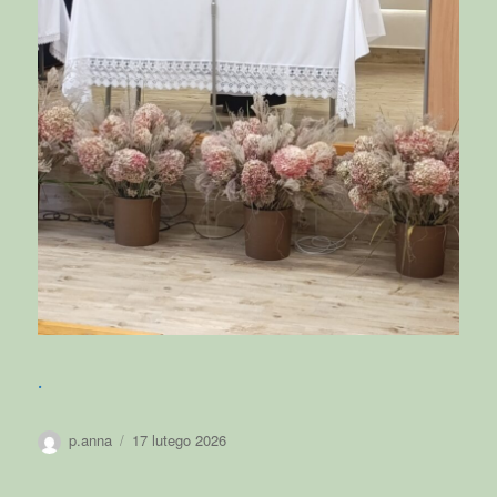
.
Autor
Data
p.anna
17 lutego 2026
publikacji