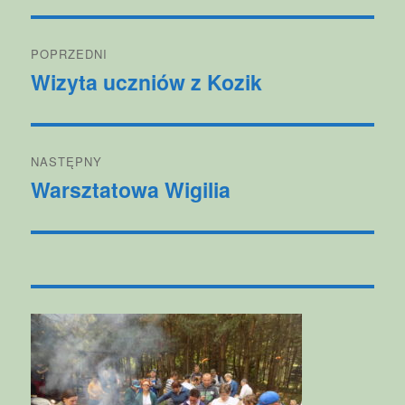
Nawigacja
POPRZEDNI
wpisu
Wizyta uczniów z Kozik
Poprzedni
wpis:
NASTĘPNY
Warsztatowa Wigilia
Następny
wpis: