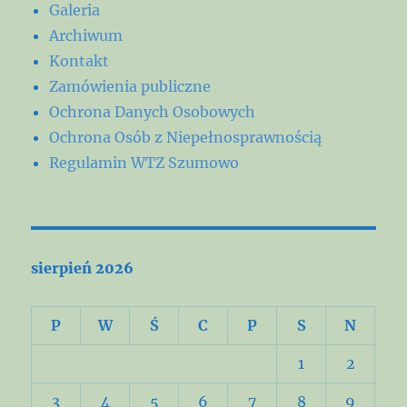
Galeria
Archiwum
Kontakt
Zamówienia publiczne
Ochrona Danych Osobowych
Ochrona Osób z Niepełnosprawnością
Regulamin WTZ Szumowo
sierpień 2026
P
W
Ś
C
P
S
N
1
2
3
4
5
6
7
8
9