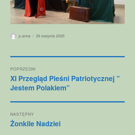
Autor
Data
p.anna
29 sierpnia 2025
publikacji
Nawigacja
POPRZEDNI
wpisu
XI Przegląd Pieśni Patriotycznej ”
Poprzedni
Jestem Polakiem”
wpis:
NASTĘPNY
Żonkile Nadziei
Następny
wpis: